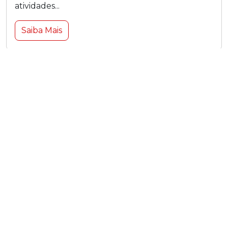
atividades...
Saiba Mais
Gestão de resíduos de farmácias:
melhores práticas para descarte
seguro e sustentável
08 de Julho de 2026
Antonio
A gestão de resíduos de farmácias é um tema de
crescente importância, especialmente em um
mundo onde a sustentabilidade e a proteção
ambiental são prioridades....
Saiba Mais