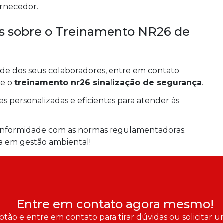
rnecedor.
is sobre o Treinamento NR26 de
úde dos seus colaboradores, entre em contato
re o
treinamento nr26 sinalização de segurança
.
s personalizadas e eficientes para atender às
conformidade com as normas regulamentadoras.
a em gestão ambiental!
Entre em contato agora mesmo!
otão e entre em contato para tirar dúvidas ou solicitar