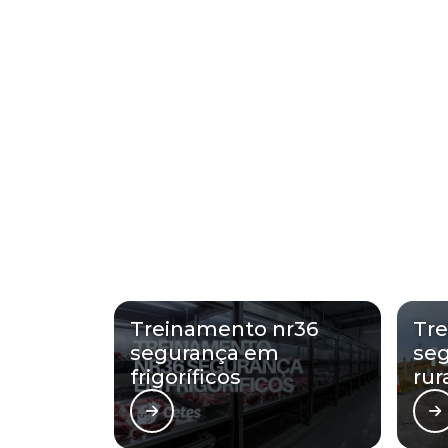
Treinamento nr36
Tre
segurança em
seg
frigoríficos
rur