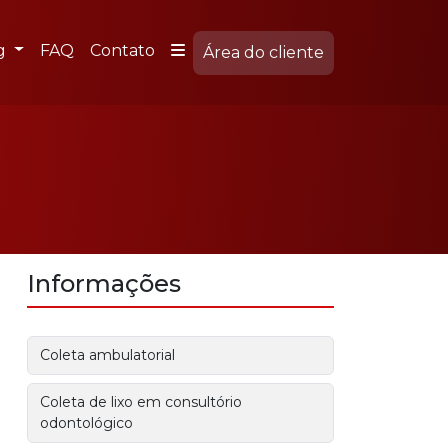
g
FAQ
Contato
Área do cliente
Informações
Coleta ambulatorial
Coleta de lixo em consultório
odontológico