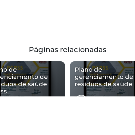
Páginas relacionadas
no de
Plano de
renciamento de
gerenciamento de
íduos de saúde
resíduos de saúde
ss
mbiental atende Plano de gerenciame
empresa: