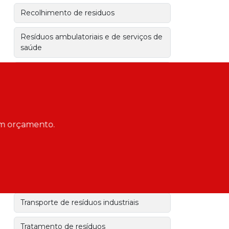
Recolhimento de residuos
Resíduos ambulatoriais e de serviços de
saúde
Residuos de farmacias
Residuos de funerarias
Serviço de remoção de animais mortos
 um orçamento.
Serviços de coleta e transporte de
resíduos
Transporte de residuos de obra
Transporte de resíduos industriais
Tratamento de resíduos