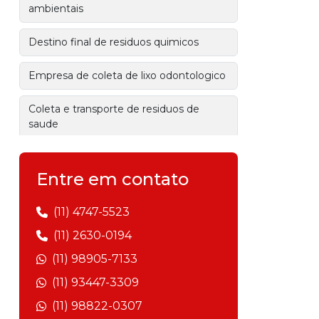
ambientais
Destino final de residuos quimicos
Empresa de coleta de lixo odontologico
Coleta e transporte de residuos de
saude
Prestação de serviços ambientais
Entre em contato
Gestão de resíduos sólidos
(11) 4747-5523
Empresa de gerenciamento de
(11) 2630-0194
resíduos
(11) 98905-7133
Gerenciamento de resíduos industriais
(11) 93447-3309
(11) 98822-0307
Empresa de transporte de resíduos