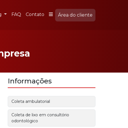
g
FAQ
Contato
Área do cliente
mpresa
Informações
Coleta ambulatorial
Coleta de lixo em consultório
odontológico