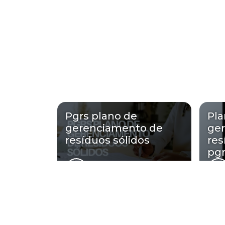
Pgrs plano de
Pla
gerenciamento de
ge
resíduos sólidos
res
pgr
Regiões onde a Cetes A