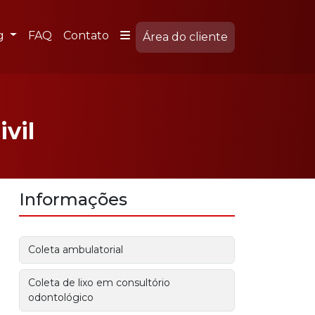
g
FAQ
Contato
Área do cliente
vil
Informações
Coleta ambulatorial
Coleta de lixo em consultório
odontológico