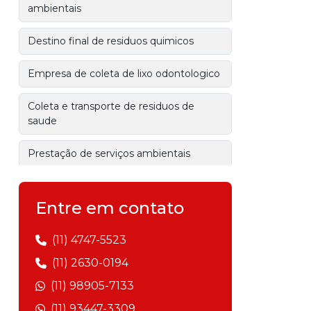
ambientais
Destino final de residuos quimicos
Empresa de coleta de lixo odontologico
Coleta e transporte de residuos de
saude
Prestação de serviços ambientais
Gestão de resíduos sólidos
Entre em contato
Empresa de gerenciamento de
resíduos
(11) 4747-5523
(11) 2630-0194
Gerenciamento de resíduos industriais
(11) 98905-7133
Empresa de transporte de resíduos
(11) 93447-3309