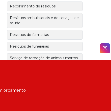
Recolhimento de residuos
Resíduos ambulatoriais e de serviços de
saúde
Residuos de farmacias
Residuos de funerarias
Serviço de remoção de animais mortos
Serviços de coleta e transporte de
resíduos
Transporte de residuos de obra
 um orçamento.
Transporte de resíduos industriais
Tratamento de resíduos