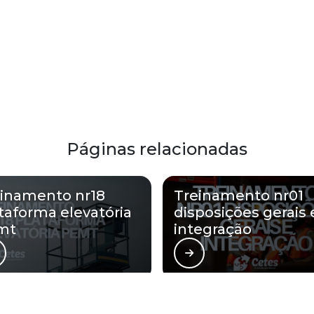
Páginas relacionadas
inamento nr18
Treinamento nr01
taforma elevatória
disposições gerais 
mt
integração
ntal atende Treinamento nr18 integr