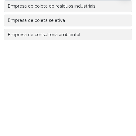
Empresa de coleta de resíduos industriais
Empresa de coleta seletiva
Empresa de consultoria ambiental
Empresa de consultoria ambiental em sp
Empresas de coleta de resíduos sólidos
Empresas de transporte de resíduos perigosos
Gerenciamento de resíduos
Incineração de resíduos de saúde
Incineração de resíduos perigosos
Incineração de resíduos químicos