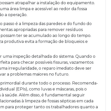
possam atrapalhar a instalação do equipamento.
 uma área limpa e acessível ao redor da fossa
rão a operação.
mo passo é a limpeza das paredes e do fundo do
ramentas apropriadas para remover resíduos
 possam ter se acumulado ao longo do tempo.
za produtiva evita a formação de bloqueios e
ar uma inspeção detalhada do sistema. Quando o
feita para checar possíveis fissuras, vazamentos
guma irregularidade, o reparo imediato deve ser
evar a problemas maiores no futuro.
é primordial durante todo o processo. Recomenda-
vidual (EPIs), como luvas e máscaras, pois o
 à saúde. Além disso, é fundamental seguir
acionadas à limpeza de fossas sépticas em cada
tem para proteger tanto os trabalhadores quanto a