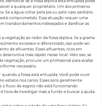
, identificar se a fossa séptica está entupida pode
sível a qualquer proprietário. Um dos primeiros
los. Se a água voltar pela pia ou pelo vaso sanitário,
a está comprometido. Essa situação requer uma
 em transbordamentos indesejados e danificar as
 a vegetação ao redor da fossa séptica. Se a grama
cimento excessivo e diferenciado, isso pode ser
to de efluentes. Esses efluentes, ricos em
esenvolva mais rápido nesse local. Visto isso, se
 vegetação, procure um profissional para avaliar
nforme necessário.
quando a fossa está entupida. Você pode ouvir
o estalos nos canos. Esses sons geralmente
e o fluxo de esgoto não está funcionando
é hora de investigar mais a fundo e buscar a ajuda
istas sobre o estado de uma fossa séptica. Se