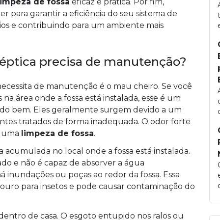
limpeza de fossa
eficaz e prática. Por fim,
r para garantir a eficiência do seu sistema de
rios e contribuindo para um ambiente mais
séptica precisa de manutenção?
 necessita de manutenção é o mau cheiro. Se você
na área onde a fossa está instalada, esse é um
ando bem. Eles geralmente surgem devido a um
ntes tratados de forma inadequada. O odor forte
de uma
limpeza de fossa
.
a acumulada no local onde a fossa está instalada.
rado e não é capaz de absorver a água
á inundações ou poças ao redor da fossa. Essa
ouro para insetos e pode causar contaminação do
entro de casa. O esgoto entupido nos ralos ou