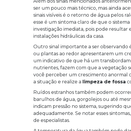
Além dos sinais mencionados anteriormente
ser um pouco mais técnico, mas ainda aces
sinais visíveis é o retorno de água pelos ra
esse é um sintoma claro de que o sistem
investigação imediata, pois pode resultar
instalações hidráulicas da casa.
Outro sinal importante a ser observando é
ou plantas ao redor apresentarem um cres
um indicativo de que há um transbordamen
nutrientes, fazem com que a vegetação se d
você perceber um crescimento anormal da
a situação e realize a
limpeza de fossa
co
Ruídos estranhos também podem ocorrer 
barulhos de água, gorgolejos ou até mesm
indicam pressão no sistema, sugerindo qu
adequadamente. Se notar esses sintomas, 
de especialistas.
A temperatura da água também pode dar p