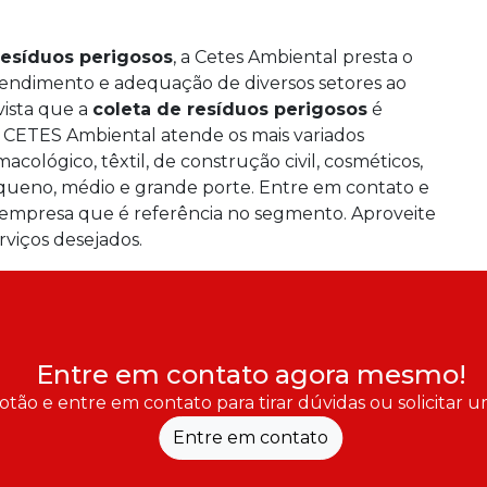
resíduos perigosos
, a Cetes Ambiental presta o
tendimento e adequação de diversos setores ao
ista que a
coleta de resíduos perigosos
é
a CETES Ambiental atende os mais variados
acológico, têxtil, de construção civil, cosméticos,
pequeno, médio e grande porte. Entre em contato e
empresa que é referência no segmento. Aproveite
rviços desejados.
Entre em contato agora mesmo!
otão e entre em contato para tirar dúvidas ou solicitar
Entre em contato