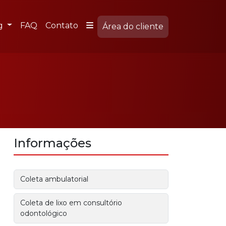
g
FAQ
Contato
Área do cliente
Informações
Coleta ambulatorial
Coleta de lixo em consultório
odontológico