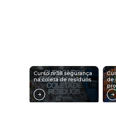
Curso nr38 segurança
Cur
na coleta de resíduos
de 
pro
Regiões onde a 