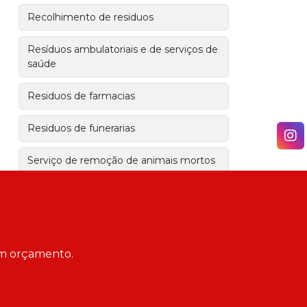
Recolhimento de residuos
Resíduos ambulatoriais e de serviços de
saúde
Residuos de farmacias
Residuos de funerarias
Serviço de remoção de animais mortos
Serviços de coleta e transporte de
resíduos
Transporte de residuos de obra
 um orçamento.
Transporte de resíduos industriais
Tratamento de resíduos