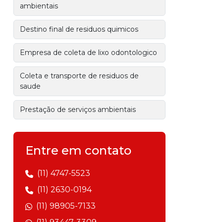
ambientais
Destino final de residuos quimicos
Empresa de coleta de lixo odontologico
Coleta e transporte de residuos de
saude
Prestação de serviços ambientais
Gestão de resíduos sólidos
Entre em contato
Empresa de gerenciamento de
resíduos
(11) 4747-5523
(11) 2630-0194
Gerenciamento de resíduos industriais
(11) 98905-7133
Empresa de transporte de resíduos