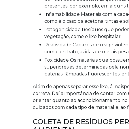
presentes, por exemplo, em alguns tip
Inflamabilidade Materiais com a capacidade de gerar incêndios ou intensificar chamas,
como é o caso da acetona, tintas e so
Patogenicidade Resíduos que podem gerar doenças em humanos, animais ou
vegetação, como o lixo hospitalar;
Reatividade Capazes de reagir violentamente, explodindo ou não, ou gerar gases tóxicos,
como o nitrato, azidas de metais pesa
Toxicidade Os materiais que possuem constituintes tóxicos em concentrações iguais ou
superiores às determinadas pela norm
baterias, lâmpadas fluorescentes, ent
Além de apenas separar esse lixo, é indisp
correta. Daí a importância de contar com
orientar quanto ao acondicionamento no l
cuidados com cada tipo de material e, ao fi
COLETA DE RESÍDUOS PER