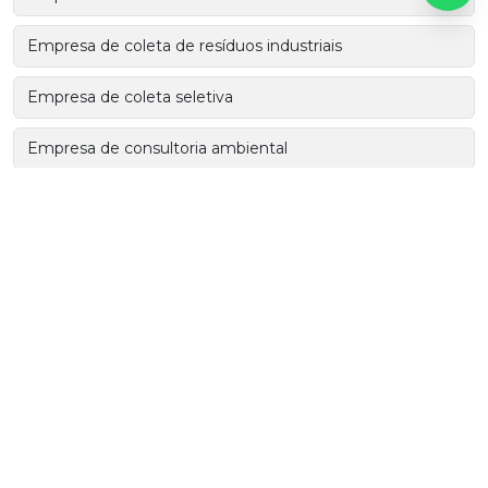
Empresa de coleta de resíduos industriais
Empresa de coleta seletiva
Empresa de consultoria ambiental
Empresa de consultoria ambiental em sp
Empresas de coleta de resíduos sólidos
Empresas de transporte de resíduos perigosos
Gerenciamento de resíduos
Incineração de resíduos de saúde
Incineração de resíduos perigosos