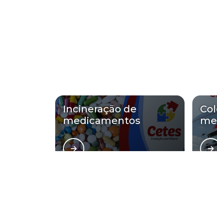
Incineração de
Col
medicamentos
me
Regiões onde a Cetes 