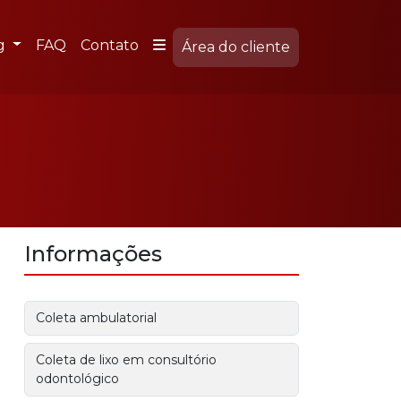
g
FAQ
Contato
Área do cliente
Informações
Coleta ambulatorial
Coleta de lixo em consultório
odontológico