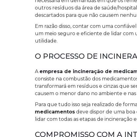
necessária em demandas em que os remédi
outros resíduos da área de saúde/hospit
descartados para que não causem nenhum
Em razão disso, contar com uma confiáve
um meio seguro e eficiente de lidar com
utilidade.
O PROCESSO DE INCINER
A
empresa de incineração de medica
consiste na combustão dos medicamentos a
transformará em resíduos e cinzas que s
causem o menor dano no ambiente e nas 
Para que tudo isso seja realizado de form
medicamentos
deve dispor de uma boa 
lidar com todas as etapas de incineração e
COMPROMISSO COM A IN