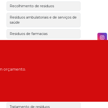
Recolhimento de residuos
Resíduos ambulatoriais e de serviços de
saúde
Residuos de farmacias
Residuos de funerarias
Serviço de remoção de animais mortos
Serviços de coleta e transporte de
 um orçamento.
resíduos
Transporte de residuos de obra
Transporte de resíduos industriais
Tratamento de resíduos