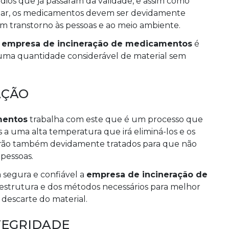
os que já passaram da validade, e assim como
alar, os medicamentos devem ser devidamente
 transtorno às pessoas e ao meio ambiente.
l
empresa de incineração de medicamentos
é
 uma quantidade considerável de material sem
AÇÃO
mentos
trabalha com este que é um processo que
 uma alta temperatura que irá eliminá-los e os
erão também devidamente tratados para que não
pessoas.
a segura e confiável a
empresa de incineração de
estrutura e dos métodos necessários para melhor
 descarte do material.
TEGRIDADE