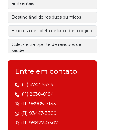
ambientais
Destino final de residuos quimicos
Empresa de coleta de lixo odontologico
Coleta e transporte de residuos de
saude
Prestação de serviços ambientais
Entre em contato
Gestão de resíduos sólidos
(11) 4747-5523
Empresa de gerenciamento de
(11) 2630-0194
resíduos
(11) 98905-7133
Gerenciamento de resíduos industriais
(11) 93447-3309
(11) 98822-0307
Empresa de transporte de resíduos