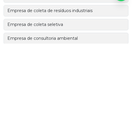
Empresa de coleta de resíduos industriais
Empresa de coleta seletiva
Empresa de consultoria ambiental
Empresa de consultoria ambiental em sp
Empresas de coleta de resíduos sólidos
Empresas de transporte de resíduos perigosos
Gerenciamento de resíduos
Incineração de resíduos de saúde
Incineração de resíduos perigosos