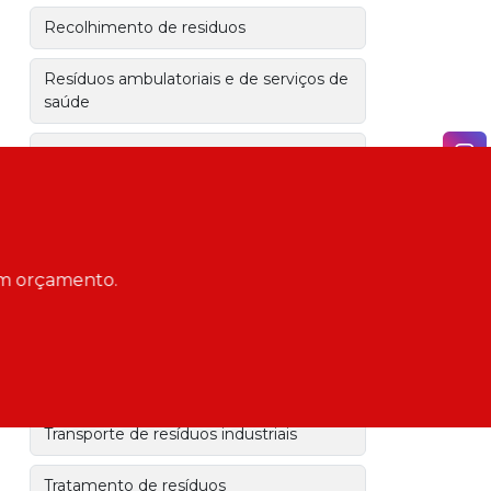
Recolhimento de residuos
Resíduos ambulatoriais e de serviços de
saúde
Residuos de farmacias
Residuos de funerarias
Serviço de remoção de animais mortos
 um orçamento.
Serviços de coleta e transporte de
resíduos
Transporte de residuos de obra
Transporte de resíduos industriais
Tratamento de resíduos