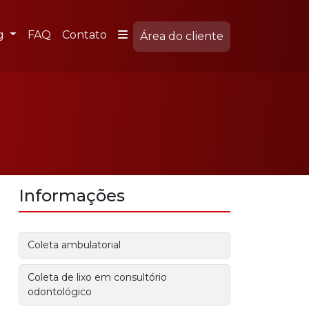
g
FAQ
Contato
Área do cliente
Informações
Coleta ambulatorial
Coleta de lixo em consultório
odontológico