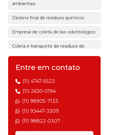
ambientais
Destino final de residuos quimicos
Empresa de coleta de lixo odontologico
Coleta e transporte de residuos de
saude
Entre em contato
Prestação de serviços ambientais
Gestão de resíduos sólidos
(11) 4747-5523
(11) 2630-0194
Empresa de gerenciamento de
(11) 98905-7133
resíduos
(11) 93447-3309
Gerenciamento de resíduos industriais
(11) 98822-0307
Empresa de transporte de resíduos